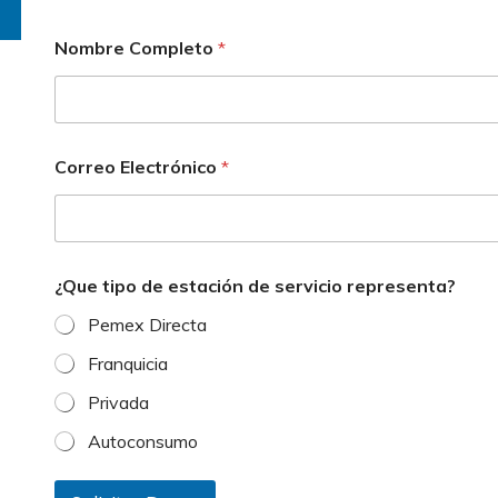
Nombre Completo
*
*
Correo Electrónico
*
*
E
l
e
c
t
¿Que tipo de estación de servicio representa?
r
ó
Pemex Directa
n
i
Franquicia
c
Privada
o
Autoconsumo