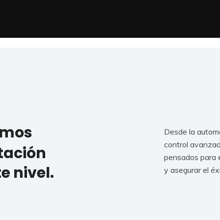
emos
Desde la automa
control avanzado
stación
pensados para el
e nivel.
y asegurar el éx