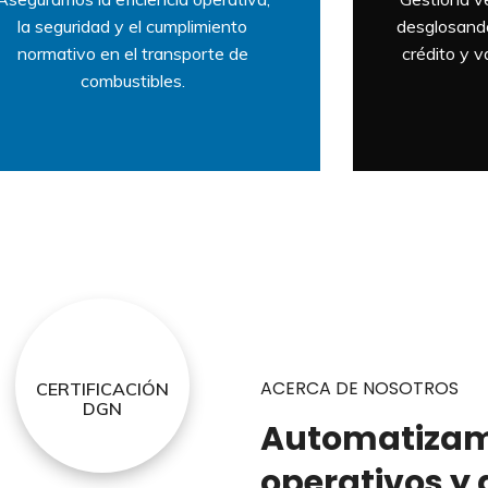
la seguridad y el cumplimiento
desglosando
normativo en el transporte de
crédito y 
combustibles.
ACERCA DE NOSOTROS
CERTIFICACIÓN
DGN
Automatizam
operativos y 