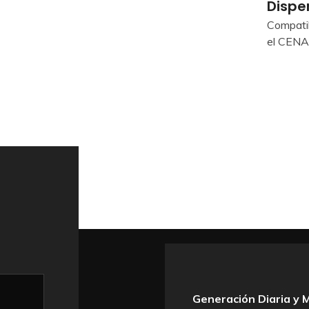
Dispe
Compatib
el CEN
s Despachos de
Generación Diaria y 