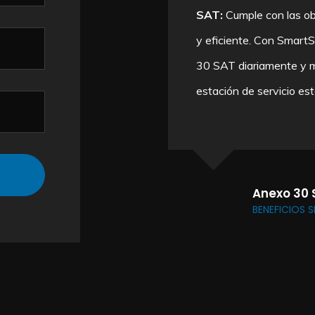
oluto sobre tus
SAT:
Cumple con las ob
mpo real de los despachos
y eficiente. Con Smart
puedes supervisar cada
30 SAT diariamente y 
la máxima precisión y
estación de servicio est
Anexo 30 
BENEFICIOS 
nte