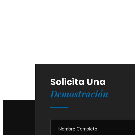
Solicita Una
Demostración
 y Hologramas
Monitoreo en Tiempo Real de lo