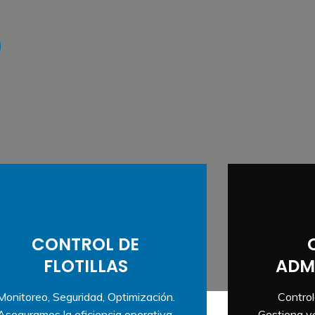
CONTROL DE
FLOTILLAS
ADM
Monitoreo, Seguridad, Optimización.
Control
Aseguramos la eficiencia operativa,
Gestiona ve