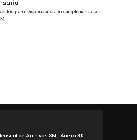
nsario
ilidad para Dispensarios en cumplimiento con
AM
Mensual de Archivos XML Anexo 30
Generació