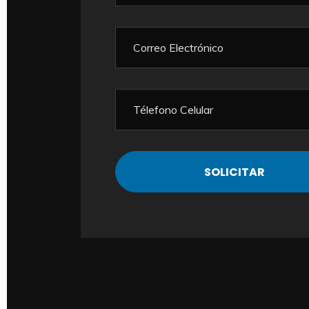
ada. Con
Combustible:
Mantén un control abs
 y eficiente
operaciones con el monitoreo en tie
e permiten un
de combustible. Con SmartStation, 
 de
transacción al instante, asegurando 
eficiencia en tu estación de servicio.
Supervisión al Insta
BENEFICIOS SMART