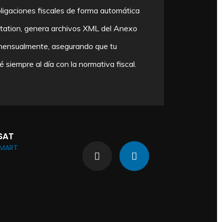
ligaciones fiscales de forma automática
Simplifica
Station, genera archivos XML del Anexo
Energía (C
mensualmente, asegurando que tu
detallada, 
é siempre al día con la normativa fiscal.
manera fáci
SAT
SMART