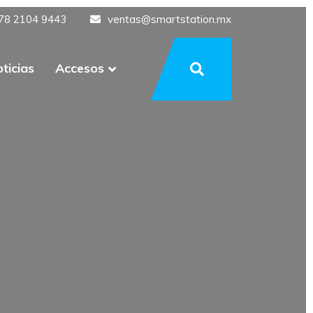
78 2104 9443
ventas@smartstation.mx
ticias
Accesos