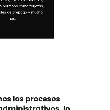
 por tipos como tarjetas,
vales de prepago y mucho
más.
os los procesos
administrativos, lo