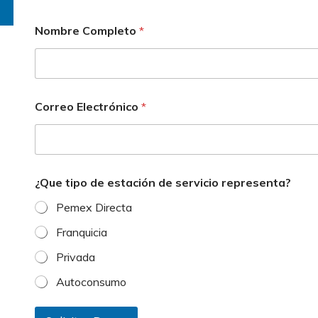
Nombre Completo
*
Correo Electrónico
*
s
¿Que tipo de estación de servicio representa?
e
r
Pemex Directa
v
i
Franquicia
c
i
Privada
o
C
Autoconsumo
o
r